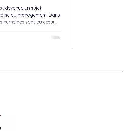
est devenue un sujet
maine du management. Dans
ns humaines sont au cœur
le, développer cette
er non seulement votre
 l'ensemble de votre équipe.
érentes facettes de
et comment elle peut être
ent efficace. Un paysage