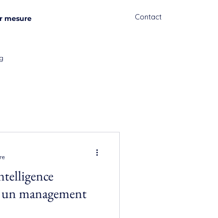
Contact
r mesure
g
re
ntelligence
r un management