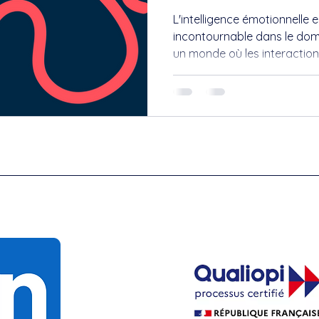
L'intelligence émotionnelle 
incontournable dans le do
un monde où les interactio
de la réussite professionnel
compétence peut transform
style de gestion, mais aussi
Cet article explore les diff
l'intelligence émotionnelle 
appliquée pour un managem
serein qui évoque la tr