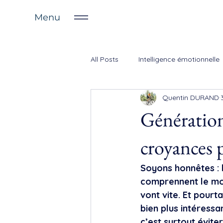
Menu
All Posts
Intelligence émotionnelle
Quentin DURAND
Génération 
croyances p
Soyons honnêtes : 
comprennent le moin
vont vite. Et pourta
bien plus intéress
c’est surtout évit