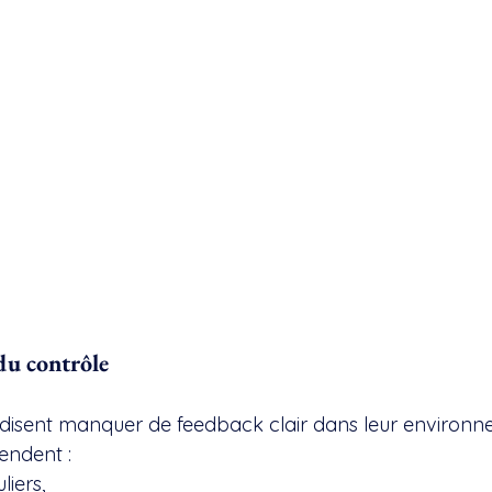
du contrôle
 disent manquer de feedback clair dans leur environn
tendent :
liers,