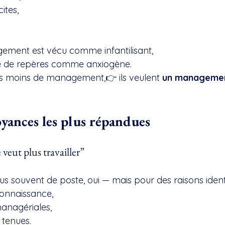
ites,
ement est vécu comme infantilisant,
le de repères comme anxiogène.
as moins de management,👉 ils veulent 
un managemen
oyances les plus répandues
veut plus travailler”
us souvent de poste, oui — mais pour des raisons identi
onnaissance,
anagériales,
tenues.