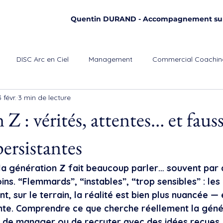
Quentin DURAND - Accompagnement su
DISC Arc en Ciel
Management
Commercial Coachin
3 févr.
3 min de lecture
Z : vérités, attentes… et faus
ersistantes
la génération Z fait beaucoup parler… souvent par c
s. “Flemmards”, “instables”, “trop sensibles” : les 
nt, sur le terrain, la réalité est bien plus nuancée —
ante. Comprendre ce que cherche réellement la géné
er de manager ou de recruter avec des idées reçues.