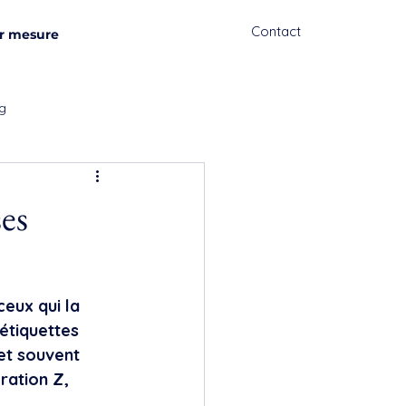
Contact
r mesure
g
ses
eux qui la 
étiquettes 
 et souvent 
ration Z, 