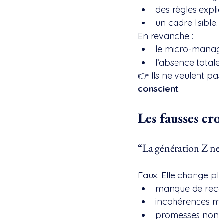
des règles explic
un cadre lisible.
En revanche :
le micro-manag
l’absence tota
👉 Ils ne veulent p
conscient
.
Les fausses cr
“La génération Z ne 
Faux. Elle change pl
manque de rec
incohérences m
promesses non 