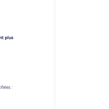
t plus 
fiées :