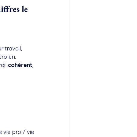
ffres le 
r travail,
éro un.
ail 
cohérent
, 
e vie pro / vie 