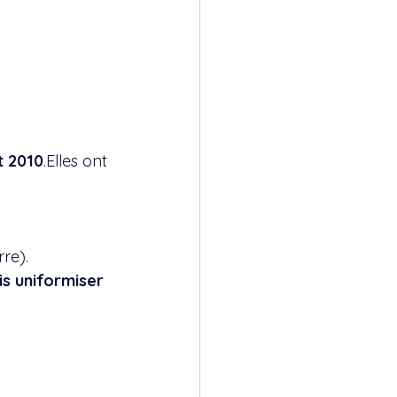
t 2010
.Elles ont 
rre).
s uniformiser 