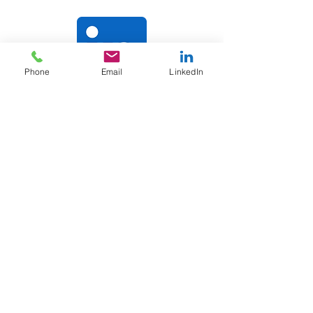
Phone
Email
LinkedIn
Reste Connecté
Livret d'accueil disponible
La certification qualité a été délivrée au titre
de la catégorie d'action suivante : actions de