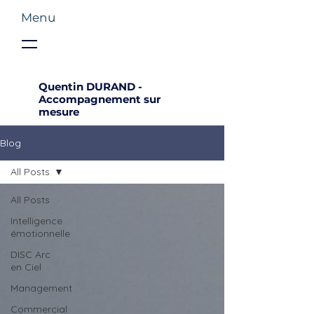
Menu
Quentin DURAND -
Accompagnement sur
mesure
Blog
All Posts
All Posts
Intelligence
émotionnelle
DISC Arc
en Ciel
Management
Commercial