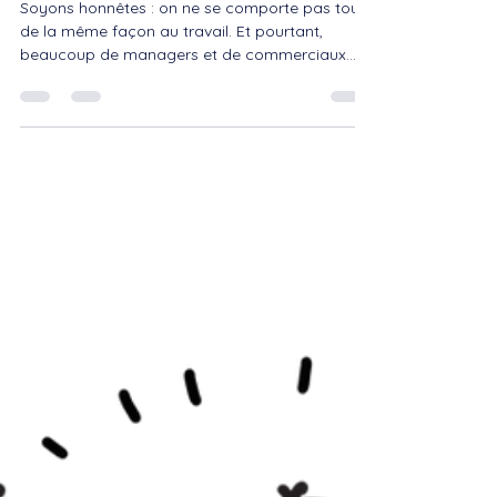
les comportements pour mieux
manager et vendre
Soyons honnêtes : on ne se comporte pas tous
de la même façon au travail. Et pourtant,
beaucoup de managers et de commerciaux
continuent à communiquer comme si c’était le
cas. Le modèle DISC de Marston met enfin des
mots simples sur des comportements que vous
observez déjà tous les jours. L’objectif ? Mieux
comprendre les autres… et surtout mieux
s’adapter sans se renier. Le modèle DISC
Marston : de quoi parle-t-on exactement ? Le
modèle DISC est issu des travaux du psycholo