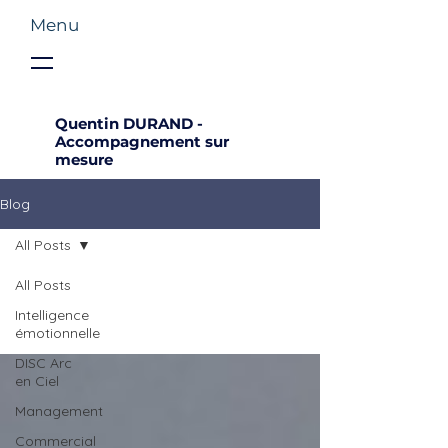
Menu
Quentin DURAND -
Accompagnement sur
mesure
Blog
All Posts
All Posts
Intelligence
émotionnelle
DISC Arc
en Ciel
Management
Commercial