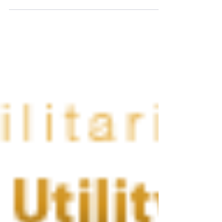
Pas le même déclencheur, pas les mêmes mots,
pas la même logique. Pourtant, la plupart des
commerciaux font le même discours à tout le
monde — et ratent la vente sans comprendre
pourquoi. Le détecteur SONCASE change ça. →
Essayez l'outil gratuitement Ce que vous vivez
probablement en rendez-vous Vous avez bien
présenté votre offre. Le client semblait intéressé.
Et puis… plus rien. Pas de retour, pas de
signature. Juste un silen