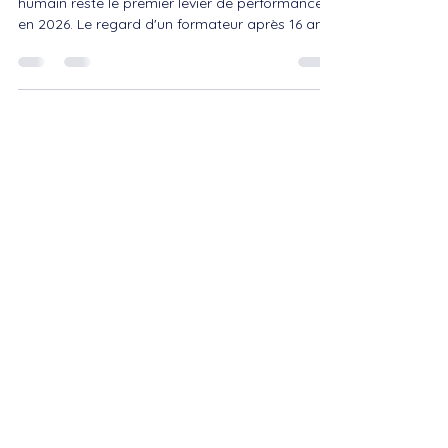
Soft skills, DISC, méthode : pourquoi le facteur
humain reste le premier levier de performance
en 2026. Le regard d'un formateur après 16 ans
de terrain.