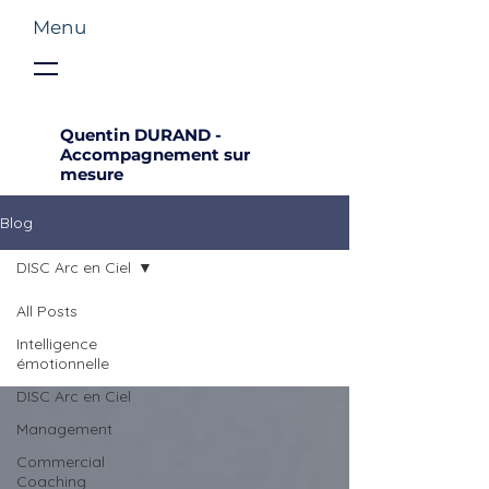
Menu
Quentin DURAND -
Accompagnement sur
mesure
Blog
DISC Arc en Ciel
All Posts
Intelligence
émotionnelle
DISC Arc en Ciel
Management
Commercial
Coaching