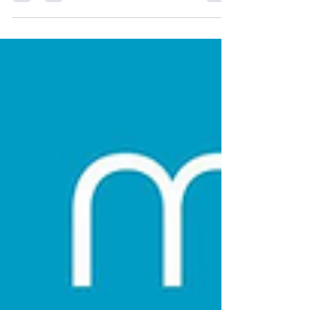
personnalité… mais beaucoup plus rarement de
valeurs . Et pourtant, ce sont elles qui expliquent
pourquoi deux personnes, tout aussi
compétentes, ne réagissent jamais de la même
façon. Le modèle des valeurs de Spranger
permet de comprendre ce qui motive
profondément les décisions, l’engagement et
même les conflits au travail. Un outil redoutable
pour managers et commerciaux qui veulent
arrêter de piloter à l’aveugle. Le modèle des