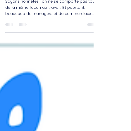
les comportements pour mieux
manager et vendre
Soyons honnêtes : on ne se comporte pas tous
de la même façon au travail. Et pourtant,
beaucoup de managers et de commerciaux
continuent à communiquer comme si c’était le
cas. Le modèle DISC de Marston met enfin des
mots simples sur des comportements que vous
observez déjà tous les jours. L’objectif ? Mieux
comprendre les autres… et surtout mieux
s’adapter sans se renier. Le modèle DISC
Marston : de quoi parle-t-on exactement ? Le
modèle DISC est issu des travaux du psycholo