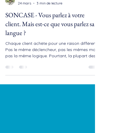
Quentin DURAND
24 mars
3 min de lecture
SONCASE - Vous parlez à votre
client. Mais est-ce que vous parlez sa
langue ?
Chaque client achète pour une raison différente.
Pas le même déclencheur, pas les mêmes mots,
pas la même logique. Pourtant, la plupart des
commerciaux font le même discours à tout le
monde — et ratent la vente sans comprendre
pourquoi. Le détecteur SONCASE change ça. →
Essayez l'outil gratuitement Ce que vous vivez
probablement en rendez-vous Vous avez bien
présenté votre offre. Le client semblait intéressé.
Et puis… plus rien. Pas de retour, pas de
signature. Juste un silen